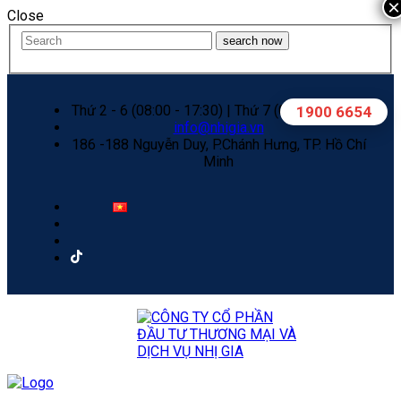
×
Close
search now
Thứ 2 - 6 (08:00 - 17:30) | Thứ 7 (08:00 - 12:00)
1900 6654
info@nhigia.vn
186 -188 Nguyễn Duy, P.Chánh Hưng, TP. Hồ Chí
Minh