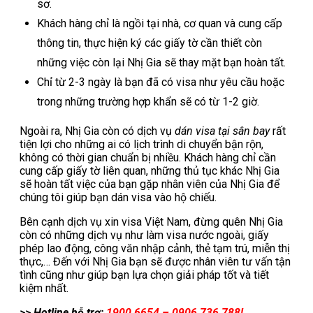
sơ.
Khách hàng chỉ là ngồi tại nhà, cơ quan và cung cấp
thông tin, thực hiện ký các giấy tờ cần thiết còn
những việc còn lại Nhị Gia sẽ thay mặt bạn hoàn tất.
Chỉ từ 2-3 ngày là bạn đã có visa như yêu cầu hoặc
trong những trường hợp khẩn sẽ có từ 1-2 giờ.
Ngoài ra, Nhị Gia còn có dịch vụ
dán visa tại sân bay
rất
tiện lợi cho những ai có lịch trình di chuyển bận rộn,
không có thời gian chuẩn bị nhiều. Khách hàng chỉ cần
cung cấp giấy tờ liên quan, những thủ tục khác Nhị Gia
sẽ hoàn tất việc của bạn gặp nhân viên của Nhị Gia để
chúng tôi giúp bạn dán visa vào hộ chiếu.
Bên cạnh dịch vụ xin visa Việt Nam, đừng quên Nhị Gia
còn có những dịch vụ như làm visa nước ngoài, giấy
phép lao động, công văn nhập cảnh, thẻ tạm trú, miễn thị
thực,… Đến với Nhị Gia bạn sẽ được nhân viên tư vấn tận
tình cũng như giúp bạn lựa chọn giải pháp tốt và tiết
kiệm nhất.
>> Hotline hỗ trợ:
1900 6654 – 0906 736 788!