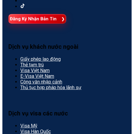
Đăng Ký Nhận Bản Tin
Dịch vụ khách nước ngoài
Giấy phép lao động
Thẻ tạm trú
Visa Việt Nam
E-Visa Việt Nam
Công văn nhập cảnh
Thủ tục hợp pháp hóa lãnh sự
Dịch vụ visa các nước
Visa Mỹ
Visa Hàn Quốc