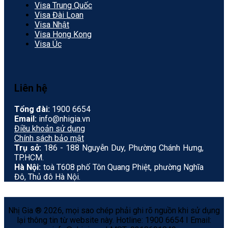
Visa Trung Quốc
Visa Đài Loan
Visa Nhật
Visa Hong Kong
Visa Úc
Liên hệ
Tổng đài:
1900 6654
Email:
info@nhigia.vn
Điều khoản sử dụng
Chính sách bảo mật
Trụ sở:
186 - 188 Nguyễn Duy, Phường Chánh Hưng,
TP.HCM.
Hà Nội:
toà T608 phố Tôn Quang Phiệt, phường Nghĩa
Đô, Thủ đô Hà Nội.
Nhị Gia ® 2026, mọi sao chép phải ghi rõ nguồn khi sử dụng
lại thông tin từ website này. Hotline: 1900 6654 I Email: