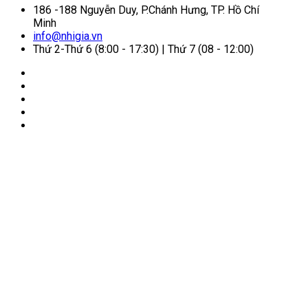
186 -188 Nguyễn Duy, P.Chánh Hưng, TP. Hồ Chí
Minh
info@nhigia.vn
Thứ 2-Thứ 6 (8:00 - 17:30) | Thứ 7 (08 - 12:00)
🏠
Trang chủ
/
Tin tức
/
Visa đầu tư là gì? Các loại visa
đầu tư (visa ĐT1, ĐT2, ĐT3 và ĐT4)