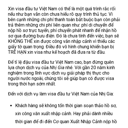
Xin visa đầu tư Việt Nam có thể là một quá trình rắc rối
nếu như bạn vẫn còn chưa hiểu rõ quy trình thủ tục. Vì
bên cạnh những chi phí thanh toán bắt buộc bạn còn phải
trả thêm những chi phí liên quan như: phí di chuyển để
nộp hồ sơ trực tuyến, phí chuyển phát nhanh để nhận hồ
sơ qua đường bưu điện. Đó là chưa tính đến việc, bạn sẽ
KHÔNG THỂ xin được công văn nhập cảnh vì thiếu các
giấy tờ quan trọng. Điều đó vô hình chung khiến bạn bị
TRỄ HẠN xin visa như kế hoạch đã đưa ra từ đầu.
Để tỉ lệ đậu visa đầu tư Việt Nam cao, bạn đừng quên
lựa chọn dịch vụ của
Nhị Gia
nhé. Với gần 20 năm kinh
nghiệm trong lĩnh vực dịch vụ giải pháp thị thực cho
người nước ngoài, chúng tôi sẽ giúp bạn có được visa
trong thời hạn sớm nhất.
Đến với dịch vụ làm visa đầu tư Việt Nam của Nhị Gia:
Khách hàng sẽ không tốn thời gian soạn thảo hồ sơ,
xin công văn xuất nhập cảnh. Hay phải dành nhiều
thời gian để đi đến Cơ quan Xuất Nhập Cảnh nộp hồ