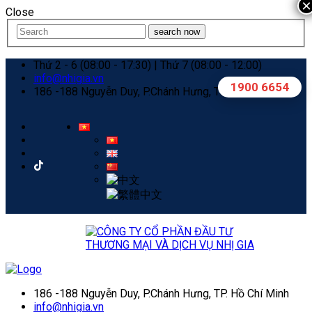
×
Close
search now
Thứ 2 - 6 (08:00 - 17:30) | Thứ 7 (08:00 - 12:00)
info@nhigia.vn
1900 6654
186 -188 Nguyễn Duy, P.Chánh Hưng, TP. Hồ Chí Minh
186 -188 Nguyễn Duy, P.Chánh Hưng, TP. Hồ Chí Minh
info@nhigia.vn