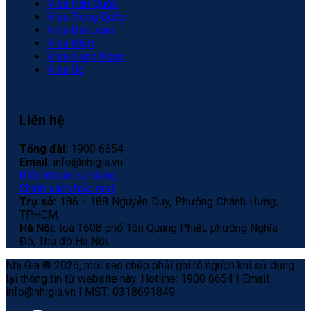
Visa Hàn Quốc
Visa Trung Quốc
Visa Đài Loan
Visa Nhật
Visa Hong Kong
Visa Úc
Liên hệ
Tổng đài:
1900 6654
Email:
info@nhigia.vn
Điều khoản sử dụng
Chính sách bảo mật
Trụ sở:
186 - 188 Nguyễn Duy, Phường Chánh Hưng,
TP.HCM.
Hà Nội:
toà T608 phố Tôn Quang Phiệt, phường Nghĩa
Đô, Thủ đô Hà Nội.
Nhị Gia ® 2026, mọi sao chép phải ghi rõ nguồn khi sử dụng
lại thông tin từ website này. Hotline: 1900 6654 I Email:
info@nhigia.vn I MST: 0318691849