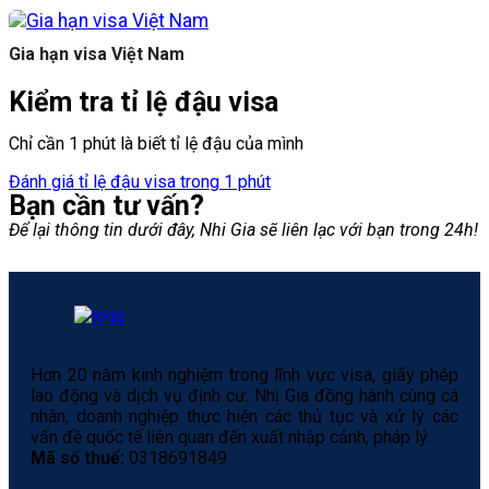
Gia hạn visa Việt Nam
Kiểm tra tỉ lệ đậu visa
Chỉ cần 1 phút là biết tỉ lệ đậu của mình
Đánh giá tỉ lệ đậu visa trong 1 phút
Bạn cần tư vấn?
Để lại thông tin dưới đây, Nhi Gia sẽ liên lạc với bạn trong 24h!
Hơn 20 năm kinh nghiệm trong lĩnh vực visa, giấy phép
lao động và dịch vụ định cư. Nhị Gia đồng hành cùng cá
nhân, doanh nghiệp thực hiện các thủ tục và xử lý các
vấn đề quốc tế liên quan đến xuất nhập cảnh, pháp lý.
Mã số thuế:
0318691849