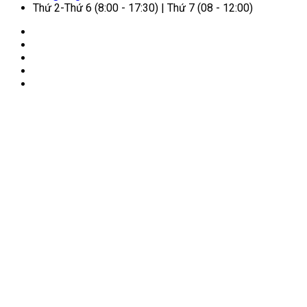
Thứ 2-Thứ 6 (8:00 - 17:30) | Thứ 7 (08 - 12:00)
🏠
Trang chủ
/
Dịch vụ cho người nước ngoài
/
Đăng ký
kết hôn với người nước ngoài