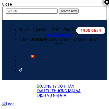
×
Close
search now
Thứ 2 - 6 (08:00 - 17:30) | Thứ 7 (08:00 - 12:00)
1900 6654
info@nhigia.vn
186 -188 Nguyễn Duy, P.Chánh Hưng, TP. Hồ Chí
Minh