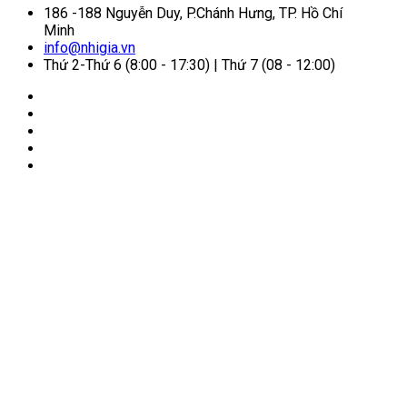
186 -188 Nguyễn Duy, P.Chánh Hưng, TP. Hồ Chí
Minh
info@nhigia.vn
Thứ 2-Thứ 6 (8:00 - 17:30) | Thứ 7 (08 - 12:00)
🏠
Trang chủ
/
Dịch vụ visa
/
Visa Singapore