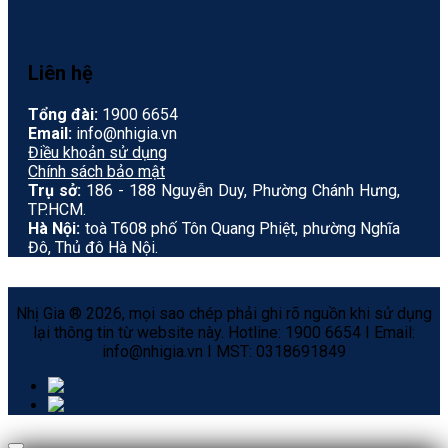
Liên hệ
Tổng đài:
1900 6654
Email:
info@nhigia.vn
Điều khoản sử dụng
Chính sách bảo mật
Trụ sở:
186 - 188 Nguyễn Duy, Phường Chánh Hưng,
TP.HCM.
Hà Nội:
toà T608 phố Tôn Quang Phiệt, phường Nghĩa
Đô, Thủ đô Hà Nội.
Nhị Gia ® 2026, mọi sao chép phải ghi rõ nguồn khi sử dụng
lại thông tin từ website này. Hotline: 1900 6654 I Email:
info@nhigia.vn I MST: 0318691849