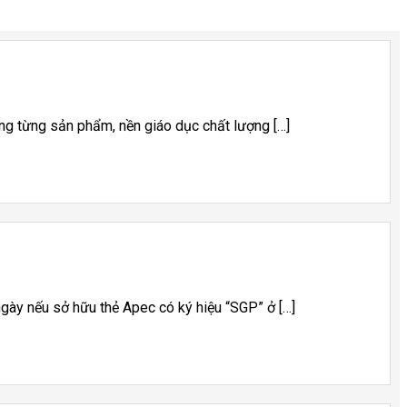
ong từng sản phẩm, nền giáo dục chất lượng […]
ày nếu sở hữu thẻ Apec có ký hiệu “SGP” ở […]