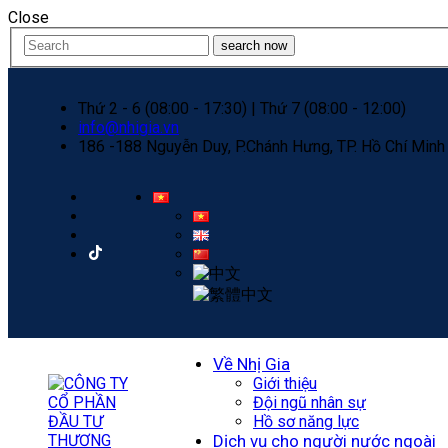
Close
search now
Thứ 2 - 6 (08:00 - 17:30) | Thứ 7 (08:00 - 12:00)
info@nhigia.vn
186 -188 Nguyễn Duy, P.Chánh Hưng, TP. Hồ Chí Minh
Về Nhị Gia
Giới thiệu
Đội ngũ nhân sự
Hồ sơ năng lực
Dịch vụ cho người nước ngoài