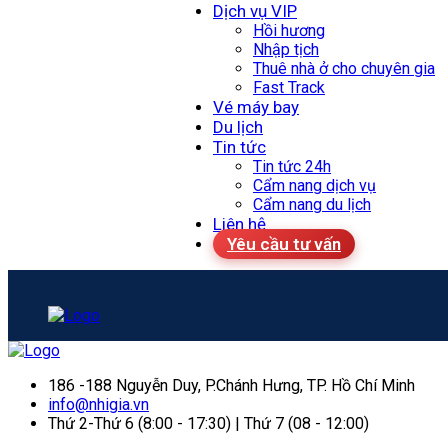
Dịch vụ VIP
Hồi hương
Nhập tịch
Thuê nhà ở cho chuyên gia
Fast Track
Vé máy bay
Du lịch
Tin tức
Tin tức 24h
Cẩm nang dịch vụ
Cẩm nang du lịch
Liên hệ
Yêu cầu tư vấn
186 -188 Nguyễn Duy, P.Chánh Hưng, TP. Hồ Chí Minh
info@nhigia.vn
Thứ 2-Thứ 6 (8:00 - 17:30) | Thứ 7 (08 - 12:00)