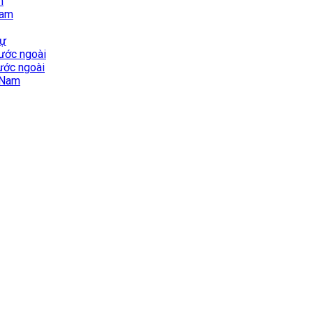
m
Nam
sự
nước ngoài
nước ngoài
t Nam