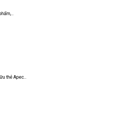
hẩm,...
u thẻ Apec...