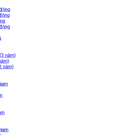
 động
 động
ộng
 động
ú
 (3 năm)
 năm)
(2 năm)
 Nam
am
Nam
 Nam