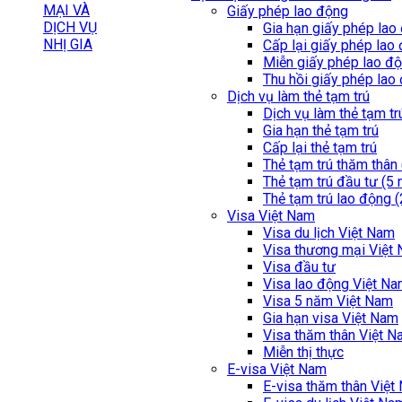
Giấy phép lao động
Gia hạn giấy phép lao
Cấp lại giấy phép lao
Miễn giấy phép lao đ
Thu hồi giấy phép lao
Dịch vụ làm thẻ tạm trú
Dịch vụ làm thẻ tạm tr
Gia hạn thẻ tạm trú
Cấp lại thẻ tạm trú
Thẻ tạm trú thăm thân
Thẻ tạm trú đầu tư (5
Thẻ tạm trú lao động 
Visa Việt Nam
Visa du lịch Việt Nam
Visa thương mại Việt
Visa đầu tư
Visa lao động Việt N
Visa 5 năm Việt Nam
Gia hạn visa Việt Nam
Visa thăm thân Việt 
Miễn thị thực
E-visa Việt Nam
E-visa thăm thân Việt