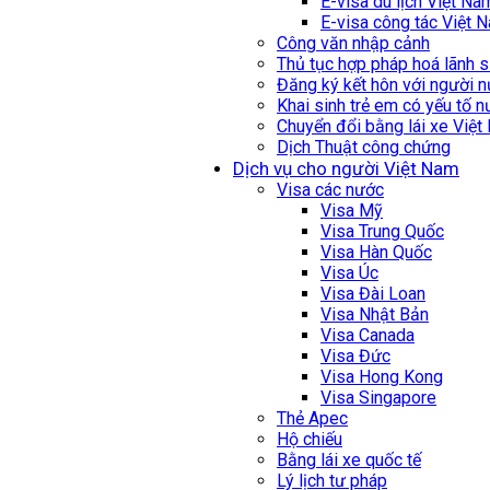
E-visa du lịch Việt Na
E-visa công tác Việt 
Công văn nhập cảnh
Thủ tục hợp pháp hoá lãnh 
Đăng ký kết hôn với người 
Khai sinh trẻ em có yếu tố 
Chuyển đổi bằng lái xe Việ
Dịch Thuật công chứng
Dịch vụ cho người Việt Nam
Visa các nước
Visa Mỹ
Visa Trung Quốc
Visa Hàn Quốc
Visa Úc
Visa Đài Loan
Visa Nhật Bản
Visa Canada
Visa Đức
Visa Hong Kong
Visa Singapore
Thẻ Apec
Hộ chiếu
Bằng lái xe quốc tế
Lý lịch tư pháp