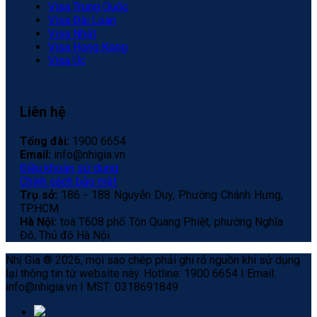
Visa Trung Quốc
Visa Đài Loan
Visa Nhật
Visa Hong Kong
Visa Úc
Liên hệ
Tổng đài:
1900 6654
Email:
info@nhigia.vn
Điều khoản sử dụng
Chính sách bảo mật
Trụ sở:
186 - 188 Nguyễn Duy, Phường Chánh Hưng,
TP.HCM.
Hà Nội:
toà T608 phố Tôn Quang Phiệt, phường Nghĩa
Đô, Thủ đô Hà Nội.
Nhị Gia ® 2026, mọi sao chép phải ghi rõ nguồn khi sử dụng
lại thông tin từ website này. Hotline: 1900 6654 I Email:
info@nhigia.vn I MST: 0318691849