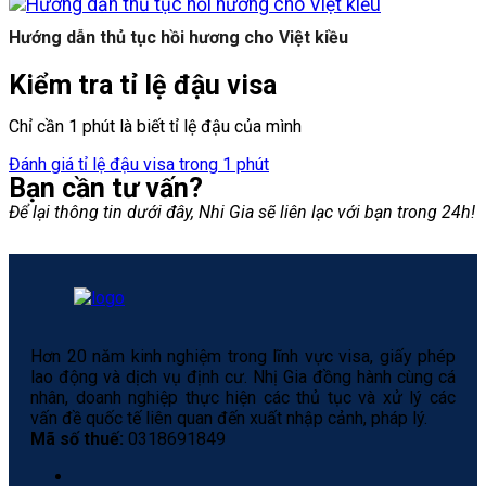
Hướng dẫn thủ tục hồi hương cho Việt kiều
Kiểm tra tỉ lệ đậu visa
Chỉ cần 1 phút là biết tỉ lệ đậu của mình
Đánh giá tỉ lệ đậu visa trong 1 phút
Bạn cần tư vấn?
Để lại thông tin dưới đây, Nhi Gia sẽ liên lạc với bạn trong 24h!
Hơn 20 năm kinh nghiệm trong lĩnh vực visa, giấy phép
lao động và dịch vụ định cư. Nhị Gia đồng hành cùng cá
nhân, doanh nghiệp thực hiện các thủ tục và xử lý các
vấn đề quốc tế liên quan đến xuất nhập cảnh, pháp lý.
Mã số thuế:
0318691849