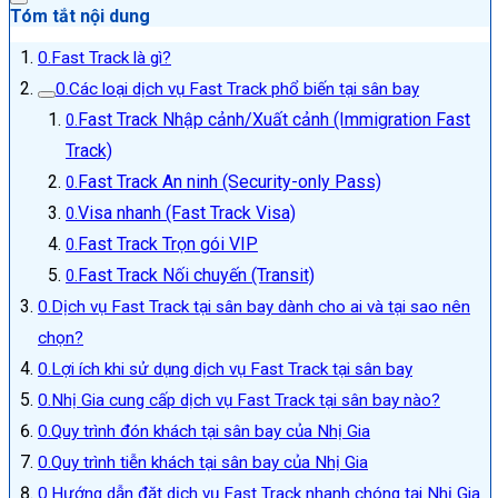
Tóm tắt nội dung
Fast Track là gì?
Các loại dịch vụ Fast Track phổ biến tại sân bay
Fast Track Nhập cảnh/Xuất cảnh (Immigration Fast
Track)
Fast Track An ninh (Security-only Pass)
Visa nhanh (Fast Track Visa)
Fast Track Trọn gói VIP
Fast Track Nối chuyến (Transit)
Dịch vụ Fast Track tại sân bay dành cho ai và tại sao nên
chọn?
Lợi ích khi sử dụng dịch vụ Fast Track tại sân bay
Nhị Gia cung cấp dịch vụ Fast Track tại sân bay nào?
Quy trình đón khách tại sân bay của Nhị Gia
Quy trình tiễn khách tại sân bay của Nhị Gia
Hướng dẫn đặt dịch vụ Fast Track nhanh chóng tại Nhị Gia