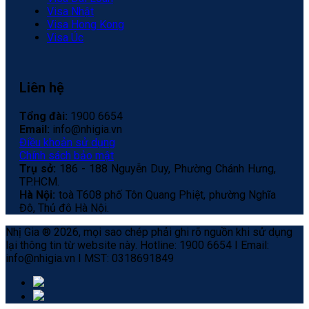
Visa Nhật
Visa Hong Kong
Visa Úc
Liên hệ
Tổng đài:
1900 6654
Email:
info@nhigia.vn
Điều khoản sử dụng
Chính sách bảo mật
Trụ sở:
186 - 188 Nguyễn Duy, Phường Chánh Hưng,
TP.HCM.
Hà Nội:
toà T608 phố Tôn Quang Phiệt, phường Nghĩa
Đô, Thủ đô Hà Nội.
Nhị Gia ® 2026, mọi sao chép phải ghi rõ nguồn khi sử dụng
lại thông tin từ website này. Hotline: 1900 6654 I Email:
info@nhigia.vn I MST: 0318691849