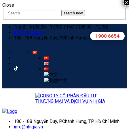
×
Close
search now
Thứ 2 - 6 (08:00 - 17:30) | Thứ 7 (08:00 - 12:00)
info@nhigia.vn
1900 6654
186 -188 Nguyễn Duy, P.Chánh Hưng, TP. Hồ Chí Minh
186 -188 Nguyễn Duy, P.Chánh Hưng, TP. Hồ Chí Minh
info@nhigia.vn