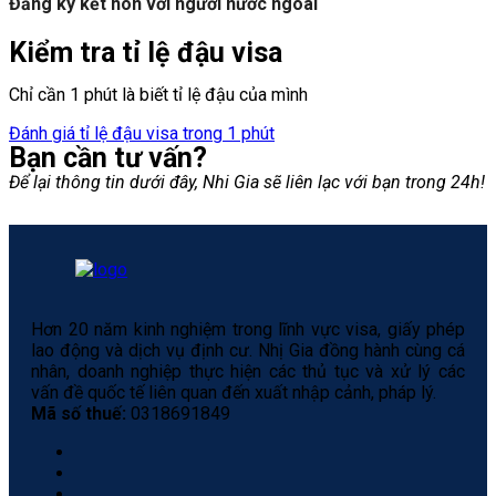
Đăng ký kết hôn với người nước ngoài
Kiểm tra tỉ lệ đậu visa
Chỉ cần 1 phút là biết tỉ lệ đậu của mình
Đánh giá tỉ lệ đậu visa trong 1 phút
Bạn cần tư vấn?
Để lại thông tin dưới đây, Nhi Gia sẽ liên lạc với bạn trong 24h!
Hơn 20 năm kinh nghiệm trong lĩnh vực visa, giấy phép
lao động và dịch vụ định cư. Nhị Gia đồng hành cùng cá
nhân, doanh nghiệp thực hiện các thủ tục và xử lý các
vấn đề quốc tế liên quan đến xuất nhập cảnh, pháp lý.
Mã số thuế:
0318691849