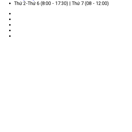
Thứ 2-Thứ 6 (8:00 - 17:30) | Thứ 7 (08 - 12:00)
🏠
Trang chủ
/
Dịch vụ cho người nước ngoài
/
Đăng ký
E-visa thăm thân Việt Nam nhanh chóng, tỷ lệ đậu cao