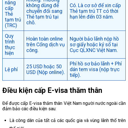
năng
không dùng để
Có. Là cơ sở để xin cấp
cấp
chuyển đổi sang
Thẻ tạm trú TT có thời
Thẻ
Thẻ tạm trú tại
hạn lên đến 03 năm.
tạm trú
chỗ.
(TRC)
Quy
Hoàn toàn online
Người bảo lãnh nộp hồ
trình
trên Cổng dịch vụ
sơ giấy hoặc ký số tại
thực
công.
Cục QLXNC Việt Nam.
hiện
Phí hồ sơ bảo lãnh + Phí
25 USD hoặc 50
Lệ phí
dán tem visa (nộp trực
USD (Nộp online).
tiếp).
Điều kiện cấp E-visa thăm thân
Để được cấp E-visa thăm thân Việt Nam người nước ngoài cần
đảm bảo các điều kiện sau:
Là công dân của tất cả các quốc gia và vùng lãnh thổ trên