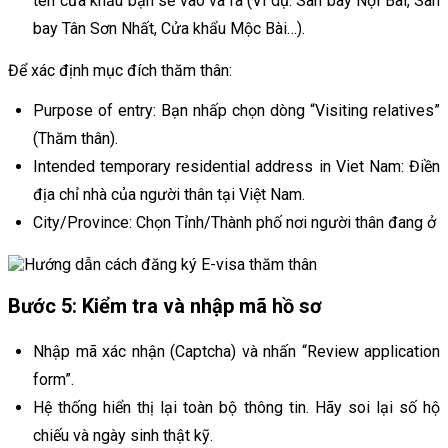
tên cửa khẩu bạn sẽ vào và ra (Ví dụ: Sân bay Nội Bài, Sân
bay Tân Sơn Nhất, Cửa khẩu Mộc Bài…).
Để xác định mục đích thăm thân:
Purpose of entry: Bạn nhấp chọn dòng “Visiting relatives”
(Thăm thân).
Intended temporary residential address in Viet Nam: Điền
địa chỉ nhà của người thân tại Việt Nam.
City/Province: Chọn Tỉnh/Thành phố nơi người thân đang ở
Bước 5: Kiểm tra và nhập mã hồ sơ
Nhập mã xác nhận (Captcha) và nhấn “Review application
form”.
Hệ thống hiển thị lại toàn bộ thông tin. Hãy soi lại số hộ
chiếu và ngày sinh thật kỹ.