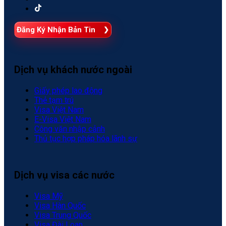
Đăng Ký Nhận Bản Tin
Dịch vụ khách nước ngoài
Giấy phép lao động
Thẻ tạm trú
Visa Việt Nam
E-Visa Việt Nam
Công văn nhập cảnh
Thủ tục hợp pháp hóa lãnh sự
Dịch vụ visa các nước
Visa Mỹ
Visa Hàn Quốc
Visa Trung Quốc
Visa Đài Loan