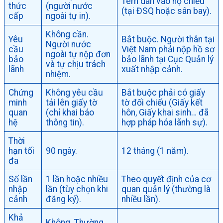
Tem dán vào hộ chiếu
thức
(người nước
(tại ĐSQ hoặc sân bay).
cấp
ngoài tự in).
Không cần.
Yêu
Bắt buộc. Người thân tại
Người nước
cầu
Việt Nam phải nộp hồ sơ
ngoài tự nộp đơn
bảo
bảo lãnh tại Cục Quản lý
và tự chịu trách
lãnh
xuất nhập cảnh.
nhiệm.
Chứng
Không yêu cầu
Bắt buộc phải có giấy
minh
tải lên giấy tờ
tờ đối chiếu (Giấy kết
quan
(chỉ khai báo
hôn, Giấy khai sinh… đã
hệ
thông tin).
hợp pháp hóa lãnh sự).
Thời
hạn tối
90 ngày.
12 tháng (1 năm).
đa
Số lần
1 lần hoặc nhiều
Theo quyết định của cơ
nhập
lần (tùy chọn khi
quan quản lý (thường là
cảnh
đăng ký).
nhiều lần).
Khả
Không. Thường