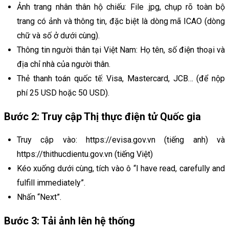
Ảnh trang nhân thân hộ chiếu: File .jpg, chụp rõ toàn bộ
trang có ảnh và thông tin, đặc biệt là dòng mã ICAO (dòng
chữ và số ở dưới cùng).
Thông tin người thân tại Việt Nam: Họ tên, số điện thoại và
địa chỉ nhà của người thân.
Thẻ thanh toán quốc tế: Visa, Mastercard, JCB… (để nộp
phí 25 USD hoặc 50 USD).
Bước 2: Truy cập Thị thực điện tử Quốc gia
Truy cập vào: https://evisa.gov.vn (tiếng anh) và
https://thithucdientu.gov.vn (tiếng Việt)
Kéo xuống dưới cùng, tích vào ô “I have read, carefully and
fulfill immediately”.
Nhấn “Next”.
Bước 3: Tải ảnh lên hệ thống