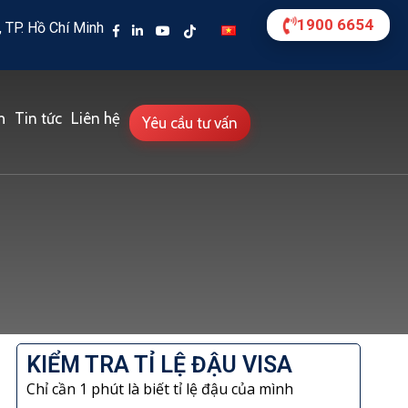
1900 6654
 TP. Hồ Chí Minh
h
Tin tức
Liên hệ
Yêu cầu tư vấn
KIỂM TRA TỈ LỆ ĐẬU VISA
Chỉ cần 1 phút là biết tỉ lệ đậu của mình