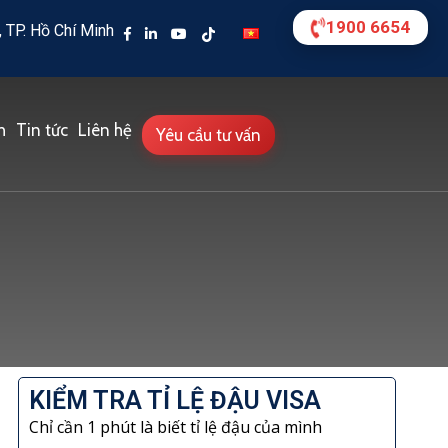
1900 6654
 TP. Hồ Chí Minh
h
Tin tức
Liên hệ
Yêu cầu tư vấn
KIỂM TRA TỈ LỆ ĐẬU VISA
Chỉ cần 1 phút là biết tỉ lệ đậu của mình