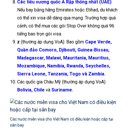
Các tiểu vương quốc Ả Rập thống nhất (UAE)
:
Nếu bay bằng hãng Emirates hoặc Etihad, du khách
có thể xin visa dễ dàng qua mạng. Trường hợp quá
cảnh, có thể mua các gói Stop Over không quá 96
tiếng bao trọn gói visa.
z
(thường áp dụng VoA): Bao gồm
Cape Verde,
Quần đảo Comoro, Djibouti, Guinea-Bissau,
Madagascar, Malawi, Mauritania, Mauritius,
Mozambique, Namibia, Rwanda, Seychelles,
Sierra Leone, Tanzania, Togo và Zambia.
Các quốc gia Châu Mỹ (thường áp dụng VoA):
Bolivia, Chile
và
Suriname.
Các nước miễn visa cho Việt Nam có điều kiện hoặc cấp tại
sân bay