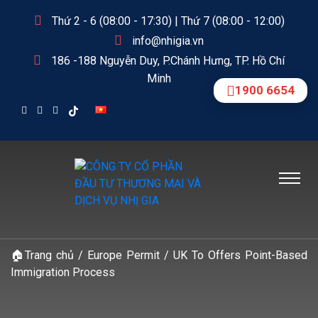
Thứ 2 - 6 (08:00 - 17:30) | Thứ 7 (08:00 - 12:00)
info@nhigia.vn
186 -188 Nguyễn Duy, P.Chánh Hưng, TP. Hồ Chí
Minh
1900 6654
🏠
Trang chủ
/
Europe Permit
/
UK To Offers Point-Based
Immigration Process