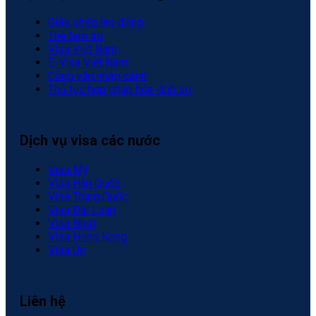
Giấy phép lao động
Thẻ tạm trú
Visa Việt Nam
E-Visa Việt Nam
Công văn nhập cảnh
Thủ tục hợp pháp hóa lãnh sự
Dịch vụ visa các nước
Visa Mỹ
Visa Hàn Quốc
Visa Trung Quốc
Visa Đài Loan
Visa Nhật
Visa Hong Kong
Visa Úc
Liên hệ