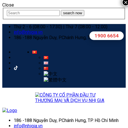
×
Close
search now
Thứ 2 - 6 (08:00 - 17:30) | Thứ 7 (08:00 - 12:00)
info@nhigia.vn
1900 6654
186 -188 Nguyễn Duy, P.Chánh Hưng, TP. Hồ Chí Minh
186 -188 Nguyễn Duy, P.Chánh Hưng, TP. Hồ Chí Minh
info@nhigia.vn