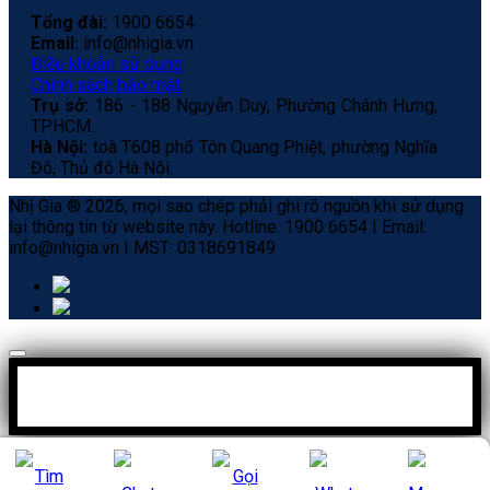
Tổng đài:
1900 6654
Email:
info@nhigia.vn
Điều khoản sử dụng
Chính sách bảo mật
Trụ sở:
186 - 188 Nguyễn Duy, Phường Chánh Hưng,
TP.HCM.
Hà Nội:
toà T608 phố Tôn Quang Phiệt, phường Nghĩa
Đô, Thủ đô Hà Nội.
Nhị Gia ® 2026, mọi sao chép phải ghi rõ nguồn khi sử dụng
lại thông tin từ website này. Hotline: 1900 6654 I Email:
info@nhigia.vn I MST: 0318691849