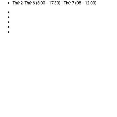
Thứ 2-Thứ 6 (8:00 - 17:30) | Thứ 7 (08 - 12:00)
🏠
Trang chủ
/
Dịch vụ VIP
/
Giải pháp tour đoàn, tour
thiết kế riêng cho doanh nghiệp