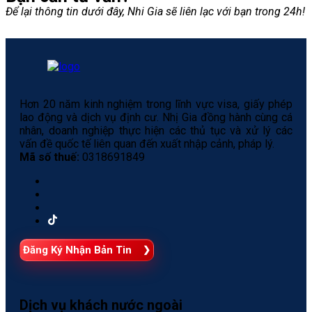
Để lại thông tin dưới đây, Nhi Gia sẽ liên lạc với bạn trong 24h!
Hơn 20 năm kinh nghiệm trong lĩnh vực visa, giấy phép
lao động và dịch vụ định cư. Nhị Gia đồng hành cùng cá
nhân, doanh nghiệp thực hiện các thủ tục và xử lý các
vấn đề quốc tế liên quan đến xuất nhập cảnh, pháp lý.
Mã số thuế:
0318691849
Đăng Ký Nhận Bản Tin
Dịch vụ khách nước ngoài