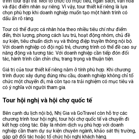
trình tour đại trà. Mỗi tổ chức có mục tiêu, ngân sách, văn hóa
và đặc điểm nhân sự riêng. Vì vậy, tour thiết kế riêng là lựa
chọn phù hợp khi doanh nghiệp muốn tạo một hành trình có
dấu ấn rõ ràng.
Tour có thể được cá nhân hóa theo nhiều tiêu chí như điểm
đến, thời lượng, phong cách lưu trú, hoạt động nhóm, chủ đề
sự kiện, tiêu chuẩn dịch vụ và thông điệp truyền thông nội bộ.
Với doanh nghiệp có đội ngũ trẻ, chương trình có thể đề cao sự
năng động và tương tác. Với doanh nghiệp cần tiếp đón đối
tác, hành trình cần chỉn chu, trang trọng và thuận tiện.
Giá trị của tour thiết kế riêng nằm ở tính phù hợp. Khi chương
trình được xây dựng đúng nhu cầu, doanh nghiệp không chỉ tổ
chức một chuyến đi, mà còn tạo ra trải nghiệm có mục tiêu và
có ý nghĩa với người tham gia.
Tour hội nghị và hội chợ quốc tế
Bên cạnh du lịch nội bộ, Nhị Gia và GoTravel còn hỗ trợ các
chương trình tour hội nghị, tour hội chợ quốc tế và chuyến đi
kết hợp công tác. Đây là nhóm dịch vụ phù hợp với doanh
nghiệp cần tham dự sự kiện chuyên ngành, khảo sát thị trường,
gặp gỡ đối tác hoặc tổ chức hội nghị khách hàng.