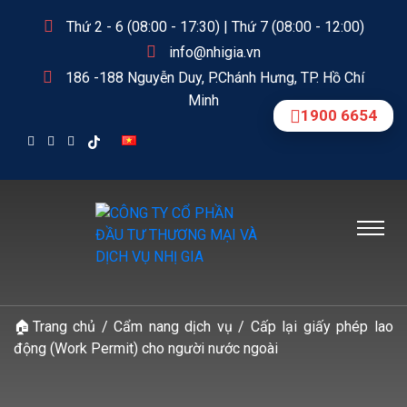
Thứ 2 - 6 (08:00 - 17:30) | Thứ 7 (08:00 - 12:00)
info@nhigia.vn
186 -188 Nguyễn Duy, P.Chánh Hưng, TP. Hồ Chí
Minh
1900 6654
🏠
Trang chủ
/
Cẩm nang dịch vụ
/
Cấp lại giấy phép lao
động (Work Permit) cho người nước ngoài