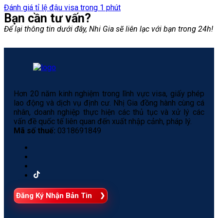
Đánh giá tỉ lệ đậu visa trong 1 phút
Bạn cần tư vấn?
Để lại thông tin dưới đây, Nhi Gia sẽ liên lạc với bạn trong 24h!
Hơn 20 năm kinh nghiệm trong lĩnh vực visa, giấy phép
lao động và dịch vụ định cư. Nhị Gia đồng hành cùng cá
nhân, doanh nghiệp thực hiện các thủ tục và xử lý các
vấn đề quốc tế liên quan đến xuất nhập cảnh, pháp lý.
Mã số thuế:
0318691849
Đăng Ký Nhận Bản Tin