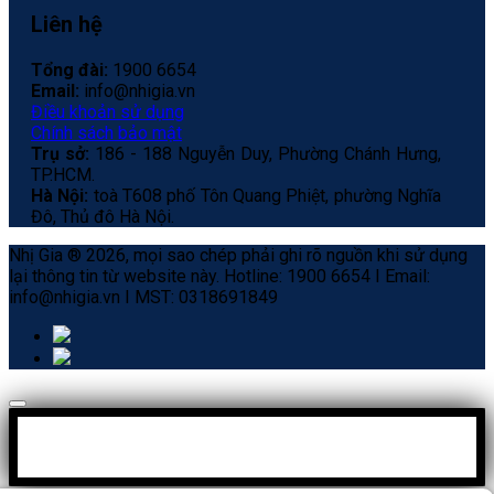
Liên hệ
Tổng đài:
1900 6654
Email:
info@nhigia.vn
Điều khoản sử dụng
Chính sách bảo mật
Trụ sở:
186 - 188 Nguyễn Duy, Phường Chánh Hưng,
TP.HCM.
Hà Nội:
toà T608 phố Tôn Quang Phiệt, phường Nghĩa
Đô, Thủ đô Hà Nội.
Nhị Gia ® 2026, mọi sao chép phải ghi rõ nguồn khi sử dụng
lại thông tin từ website này. Hotline: 1900 6654 I Email:
info@nhigia.vn I MST: 0318691849