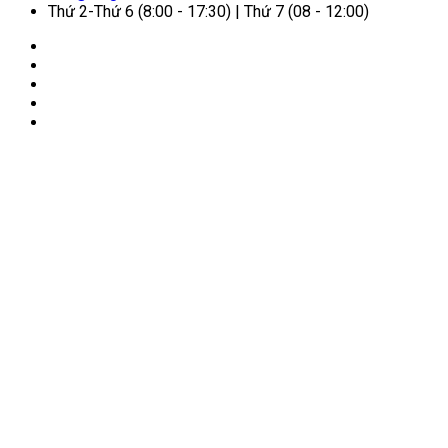
Thứ 2-Thứ 6 (8:00 - 17:30) | Thứ 7 (08 - 12:00)
🏠
Trang chủ
/
Dịch vụ visa
/
Visa Hong Kong