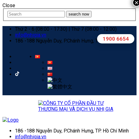
×
Close
search now
Thứ 2 - 6 (08:00 - 17:30) | Thứ 7 (08:00 - 12:00)
info@nhigia.vn
1900 6654
186 -188 Nguyễn Duy, P.Chánh Hưng, TP. Hồ Chí Minh
186 -188 Nguyễn Duy, P.Chánh Hưng, TP. Hồ Chí Minh
info@nhigia.vn