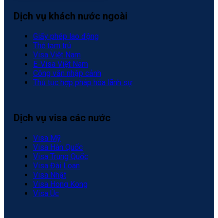
Dịch vụ khách nước ngoài
Giấy phép lao động
Thẻ tạm trú
Visa Việt Nam
E-Visa Việt Nam
Công văn nhập cảnh
Thủ tục hợp pháp hóa lãnh sự
Dịch vụ visa các nước
Visa Mỹ
Visa Hàn Quốc
Visa Trung Quốc
Visa Đài Loan
Visa Nhật
Visa Hong Kong
Visa Úc