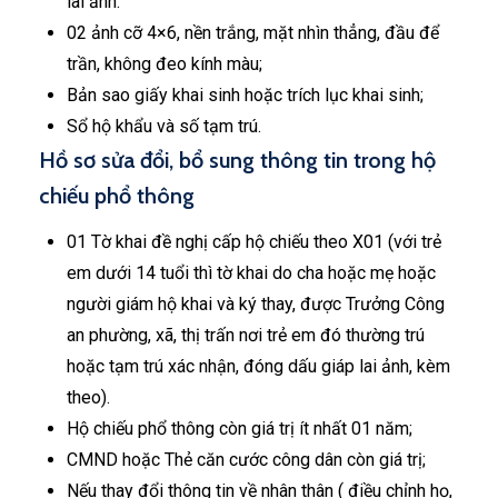
lai ảnh.
02 ảnh cỡ 4×6, nền trắng, mặt nhìn thẳng, đầu để
trần, không đeo kính màu;
Bản sao giấy khai sinh hoặc trích lục khai sinh;
Sổ hộ khẩu và số tạm trú.
Hồ sơ sửa đổi, bổ sung thông tin trong hộ
chiếu phổ thông
01 Tờ khai đề nghị cấp hộ chiếu theo X01 (với trẻ
em dưới 14 tuổi thì tờ khai do cha hoặc mẹ hoặc
người giám hộ khai và ký thay, được Trưởng Công
an phường, xã, thị trấn nơi trẻ em đó thường trú
hoặc tạm trú xác nhận, đóng dấu giáp lai ảnh, kèm
theo).
Hộ chiếu phổ thông còn giá trị ít nhất 01 năm;
CMND hoặc Thẻ căn cước công dân còn giá trị;
Nếu thay đổi thông tin về nhân thân ( điều chỉnh họ,