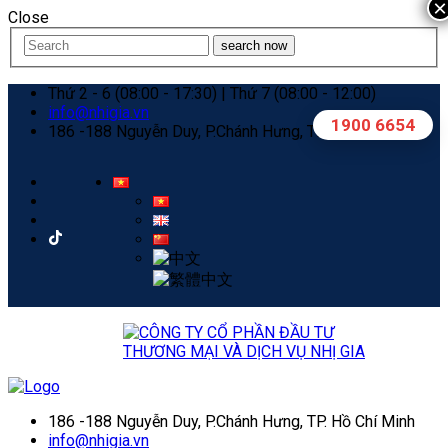
×
Close
search now
Thứ 2 - 6 (08:00 - 17:30) | Thứ 7 (08:00 - 12:00)
info@nhigia.vn
1900 6654
186 -188 Nguyễn Duy, P.Chánh Hưng, TP. Hồ Chí Minh
186 -188 Nguyễn Duy, P.Chánh Hưng, TP. Hồ Chí Minh
info@nhigia.vn