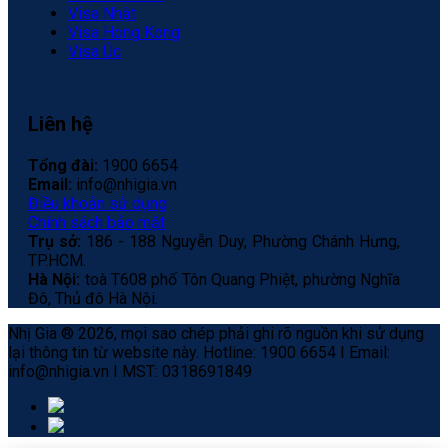
Visa Nhật
Visa Hong Kong
Visa Úc
Liên hệ
Tổng đài:
1900 6654
Email:
info@nhigia.vn
Điều khoản sử dụng
Chính sách bảo mật
Trụ sở:
186 - 188 Nguyễn Duy, Phường Chánh Hưng,
TP.HCM.
Hà Nội:
toà T608 phố Tôn Quang Phiệt, phường Nghĩa
Đô, Thủ đô Hà Nội.
Nhị Gia ® 2026, mọi sao chép phải ghi rõ nguồn khi sử dụng
lại thông tin từ website này. Hotline: 1900 6654 I Email:
info@nhigia.vn I MST: 0318691849