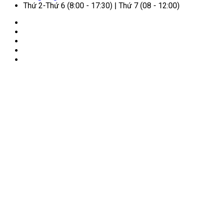
Thứ 2-Thứ 6 (8:00 - 17:30) | Thứ 7 (08 - 12:00)
🏠
Trang chủ
/
Dịch vụ cho người nước ngoài
/
Thủ tục
hợp pháp hoá lãnh sự