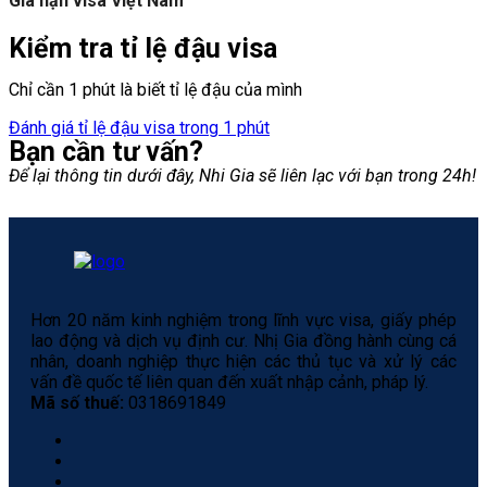
Gia hạn visa Việt Nam
Kiểm tra tỉ lệ đậu visa
Chỉ cần 1 phút là biết tỉ lệ đậu của mình
Đánh giá tỉ lệ đậu visa trong 1 phút
Bạn cần tư vấn?
Để lại thông tin dưới đây, Nhi Gia sẽ liên lạc với bạn trong 24h!
Hơn 20 năm kinh nghiệm trong lĩnh vực visa, giấy phép
lao động và dịch vụ định cư. Nhị Gia đồng hành cùng cá
nhân, doanh nghiệp thực hiện các thủ tục và xử lý các
vấn đề quốc tế liên quan đến xuất nhập cảnh, pháp lý.
Mã số thuế:
0318691849