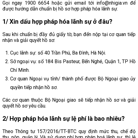
Gọi ngay 1900 6654 hoặc gửi email tới info@nhigia.vn để
được hướng dẫn chuẩn bị hồ sơ hợp pháp hóa lãnh sự.
1/ Xin dấu hợp pháp hóa lãnh sự ở đâu?
Sau khi chuẩn bị đầy đủ giấy tờ, bạn đến nộp tại cơ quan tiếp
nhận và giải quyết hồ sơ:
Cục lãnh sự: số 40 Trần Phú, Ba Đình, Hà Nội.
Sở ngoại vụ: số 184 Bis Pasteur, Bến Nghé, Quận 1, TP Hồ
Chí Minh.
Cơ quan Ngoại vụ tỉnh/ thành phố được Bộ Ngoại giao ủy
quyền tiếp nhận hồ sơ.
Các cơ quan thuộc Bộ Ngoại giao sẽ tiếp nhận hồ sơ và giải
quyết hồ sơ yêu cầu.
2/ Hợp pháp hóa lãnh sự lệ phí là bao nhiêu?
Theo Thông tư 157/2016/TT-BTC quy định mức thu, chế độ
thu, nộp, quản lý. Và sử dụng phí hợp pháp hoá lãnh sự, thì lệ