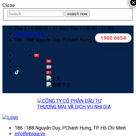
×
Close
search now
Thứ 2 - 6 (08:00 - 17:30) | Thứ 7 (08:00 - 12:00)
info@nhigia.vn
1900 6654
186 -188 Nguyễn Duy, P.Chánh Hưng, TP. Hồ Chí Minh
186 -188 Nguyễn Duy, P.Chánh Hưng, TP. Hồ Chí Minh
info@nhigia.vn