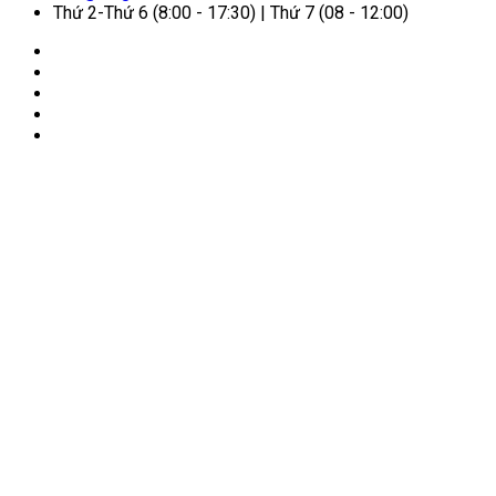
Thứ 2-Thứ 6 (8:00 - 17:30) | Thứ 7 (08 - 12:00)
🏠
Trang chủ
/
Về Nhị Gia
Về Nhị Gia