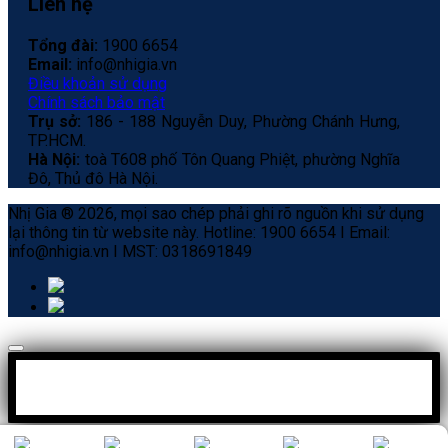
Liên hệ
Tổng đài:
1900 6654
Email:
info@nhigia.vn
Điều khoản sử dụng
Chính sách bảo mật
Trụ sở:
186 - 188 Nguyễn Duy, Phường Chánh Hưng,
TP.HCM.
Hà Nội:
toà T608 phố Tôn Quang Phiệt, phường Nghĩa
Đô, Thủ đô Hà Nội.
Nhị Gia ® 2026, mọi sao chép phải ghi rõ nguồn khi sử dụng
lại thông tin từ website này. Hotline: 1900 6654 I Email:
info@nhigia.vn I MST: 0318691849