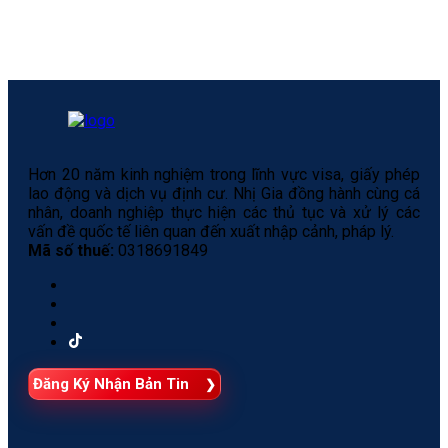
Hơn 20 năm kinh nghiệm trong lĩnh vực visa, giấy phép
lao động và dịch vụ định cư. Nhị Gia đồng hành cùng cá
nhân, doanh nghiệp thực hiện các thủ tục và xử lý các
vấn đề quốc tế liên quan đến xuất nhập cảnh, pháp lý.
Mã số thuế:
0318691849
Đăng Ký Nhận Bản Tin