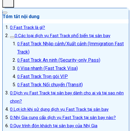
Tóm tắt nội dung
Fast Track là gì?
Các loại dịch vụ Fast Track phổ biến tại sân bay
Fast Track Nhập cảnh/Xuất cảnh (Immigration Fast
Track)
Fast Track An ninh (Security-only Pass)
Visa nhanh (Fast Track Visa)
Fast Track Trọn gói VIP
Fast Track Nối chuyến (Transit)
Dịch vụ Fast Track tại sân bay dành cho ai và tại sao nên
chọn?
Lợi ích khi sử dụng dịch vụ Fast Track tại sân bay
Nhị Gia cung cấp dịch vụ Fast Track tại sân bay nào?
Quy trình đón khách tại sân bay của Nhị Gia