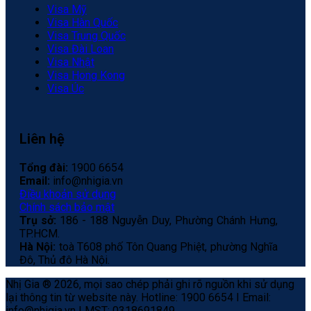
Visa Mỹ
Visa Hàn Quốc
Visa Trung Quốc
Visa Đài Loan
Visa Nhật
Visa Hong Kong
Visa Úc
Liên hệ
Tổng đài:
1900 6654
Email:
info@nhigia.vn
Điều khoản sử dụng
Chính sách bảo mật
Trụ sở:
186 - 188 Nguyễn Duy, Phường Chánh Hưng,
TP.HCM.
Hà Nội:
toà T608 phố Tôn Quang Phiệt, phường Nghĩa
Đô, Thủ đô Hà Nội.
Nhị Gia ® 2026, mọi sao chép phải ghi rõ nguồn khi sử dụng
lại thông tin từ website này. Hotline: 1900 6654 I Email:
info@nhigia.vn I MST: 0318691849