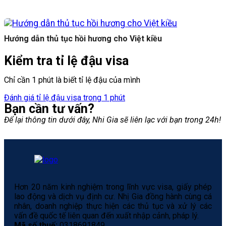
Hướng dẫn thủ tục hồi hương cho Việt kiều
Kiểm tra tỉ lệ đậu visa
Chỉ cần 1 phút là biết tỉ lệ đậu của mình
Đánh giá tỉ lệ đậu visa trong 1 phút
Bạn cần tư vấn?
Để lại thông tin dưới đây, Nhi Gia sẽ liên lạc với bạn trong 24h!
Hơn 20 năm kinh nghiệm trong lĩnh vực visa, giấy phép
lao động và dịch vụ định cư. Nhị Gia đồng hành cùng cá
nhân, doanh nghiệp thực hiện các thủ tục và xử lý các
vấn đề quốc tế liên quan đến xuất nhập cảnh, pháp lý.
Mã số thuế:
0318691849