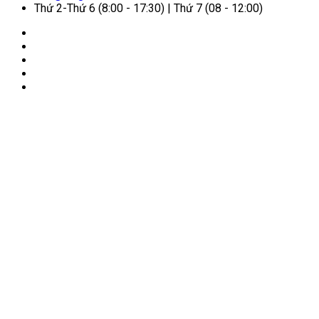
Thứ 2-Thứ 6 (8:00 - 17:30) | Thứ 7 (08 - 12:00)
🏠
Trang chủ
/
Dịch vụ VIP
/
Dịch vụ Fast Track