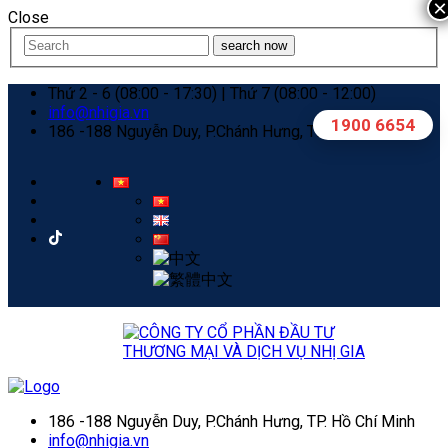
×
Close
search now
Thứ 2 - 6 (08:00 - 17:30) | Thứ 7 (08:00 - 12:00)
info@nhigia.vn
1900 6654
186 -188 Nguyễn Duy, P.Chánh Hưng, TP. Hồ Chí Minh
186 -188 Nguyễn Duy, P.Chánh Hưng, TP. Hồ Chí Minh
info@nhigia.vn