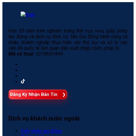
Hơn 20 năm kinh nghiệm trong lĩnh vực visa, giấy phép
lao động và dịch vụ định cư. Nhị Gia đồng hành cùng cá
nhân, doanh nghiệp thực hiện các thủ tục và xử lý các
vấn đề quốc tế liên quan đến xuất nhập cảnh, pháp lý.
Mã số thuế:
0318691849
Đăng Ký Nhận Bản Tin
Dịch vụ khách nước ngoài
Giấy phép lao động