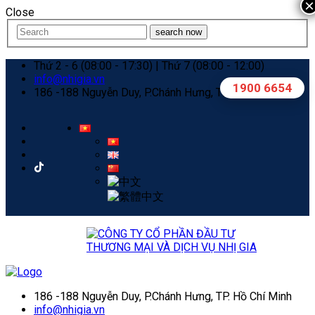
×
Close
search now
Thứ 2 - 6 (08:00 - 17:30) | Thứ 7 (08:00 - 12:00)
info@nhigia.vn
1900 6654
186 -188 Nguyễn Duy, P.Chánh Hưng, TP. Hồ Chí Minh
186 -188 Nguyễn Duy, P.Chánh Hưng, TP. Hồ Chí Minh
info@nhigia.vn