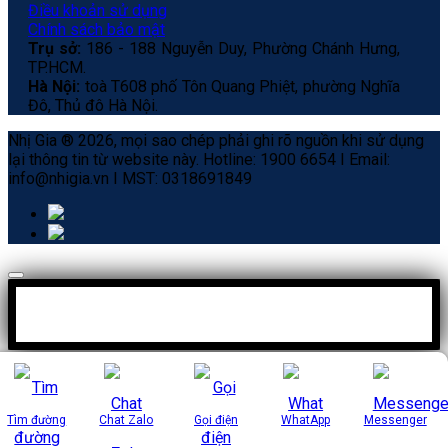
Điều khoản sử dụng
Chính sách bảo mật
Trụ sở:
186 - 188 Nguyễn Duy, Phường Chánh Hưng,
TP.HCM.
Hà Nội:
toà T608 phố Tôn Quang Phiệt, phường Nghĩa
Đô, Thủ đô Hà Nội.
Nhị Gia ® 2026, mọi sao chép phải ghi rõ nguồn khi sử dụng
lại thông tin từ website này. Hotline: 1900 6654 I Email:
info@nhigia.vn I MST: 0318691849
Tìm đường
Chat Zalo
Gọi điện
WhatApp
Messenger