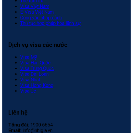
Thẻ tạm trú
Visa Việt Nam
E-Visa Việt Nam
Công văn nhập cảnh
Thủ tục hợp pháp hóa lãnh sự
Dịch vụ visa các nước
Visa Mỹ
Visa Hàn Quốc
Visa Trung Quốc
Visa Đài Loan
Visa Nhật
Visa Hong Kong
Visa Úc
Liên hệ
Tổng đài:
1900 6654
Email:
info@nhigia.vn