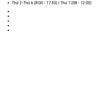
Thứ 2-Thứ 6 (8:00 - 17:30) | Thứ 7 (08 - 12:00)
🏠
Trang chủ
/
Dịch vụ VIP
/
Giải pháp vé máy bay cho
doanh nghiệp tại Nhị Gia