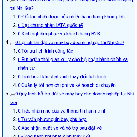
tại Nhị Gia?
Đối tác chiến lược của nhiều hãng hàng không lớn
Đạt chứng nhận IATA quốc tế
Kinh nghiệm phục vụ khách hàng B2B
Lợi ích khi đặt vé máy bay doanh nghiệp tại Nhị Gia?
Tối ưu lịch trình công tác
Rút ngắn thời gian xử lý cho bộ phận hành chính và
nhân sự
Linh hoạt khi phát sinh thay đổi lịch trình
Quản lý tốt hơn chi phí và kế hoạch di chuyển
Quy trình hỗ trợ đặt vé máy bay cho doanh nghiệp tại Nhị
Gia
Tiếp nhận nhu cầu và thông tin hành trình
Tư vấn phương án bay phù hợp
Xác nhận, xuất vé và hỗ trợ sau đặt vé
Đồng hành khi phát sinh thay đổi