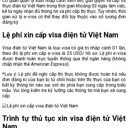
Cơ quan quản lý xuất nhập cảnh xem xét, giải quyết và cấp thị
thực điện tử Việt Nam trong thời gian khoảng 03 ngày làm việc,
kể từ ngày nhận đủ thông tin và phí cấp thị thực. Tuy nhiên, thời
gian xử lý e-visa có thể thay đổi tùy thuộc vào số lượng đơn
đăng ký.
Lệ phí xin cấp visa điện tử Việt Nam
Visa điện tử Việt Nam là loại visa có giá trị nhập cảnh 01 lần,
theo đó lệ phí xin cấp e-visa là 25 USD/ hồ sơ. Lệ phí e-visa
được thanh toán trực tuyến thông qua thẻ ngân hàng (không
chấp nhận thẻ American Express).
*Lưu ý: Lệ phí đề nghị cấp thị thực không được hoàn trả nếu
đơn đăng kí của bạn bị từ chối hoặc trên thị thực của bạn có
bất kỳ thông tin nào sai sót do phía bạn cung cấp trong biểu
mẫu. Vui lòng kiểm tra kỹ lưỡng các thông tin mà bạn sẽ cung
cấp.
Trình tự thủ tục xin visa điện tử Việt
Nam