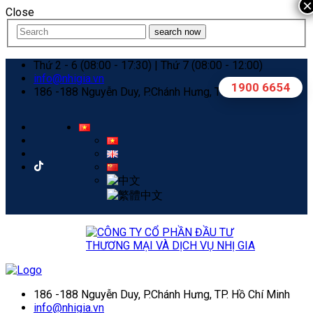
×
Close
search now
Thứ 2 - 6 (08:00 - 17:30) | Thứ 7 (08:00 - 12:00)
info@nhigia.vn
1900 6654
186 -188 Nguyễn Duy, P.Chánh Hưng, TP. Hồ Chí Minh
186 -188 Nguyễn Duy, P.Chánh Hưng, TP. Hồ Chí Minh
info@nhigia.vn