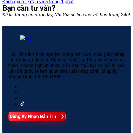
Đánh giá tỉ lệ đậu visa trong 1 phút
Bạn cần tư vấn?
Để lại thông tin dưới đây, Nhi Gia sẽ liên lạc với bạn trong 24h!
Hơn 20 năm kinh nghiệm trong lĩnh vực visa, giấy phép
lao động và dịch vụ định cư. Nhị Gia đồng hành cùng cá
nhân, doanh nghiệp thực hiện các thủ tục và xử lý các
vấn đề quốc tế liên quan đến xuất nhập cảnh, pháp lý.
Mã số thuế:
0318691849
Đăng Ký Nhận Bản Tin