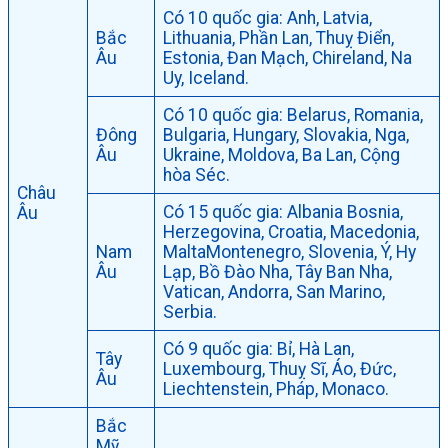
Có 10 quốc gia: Anh, Latvia,
Bắc
Lithuania, Phần Lan, Thuỵ Điển,
Âu
Estonia, Đan Mạch, Chireland, Na
Uy, Iceland.
Có 10 quốc gia: Belarus, Romania,
Đông
Bulgaria, Hungary, Slovakia, Nga,
Âu
Ukraine, Moldova, Ba Lan, Cộng
hòa Séc.
Châu
Có 15 quốc gia: Albania Bosnia,
Âu
Herzegovina, Croatia, Macedonia,
Nam
MaltaMontenegro, Slovenia, Ý, Hy
Âu
Lạp, Bồ Đào Nha, Tây Ban Nha,
Vatican, Andorra, San Marino,
Serbia.
Có 9 quốc gia: Bỉ, Hà Lan,
Tây
Luxembourg, Thuỵ Sĩ, Áo, Đức,
Âu
Liechtenstein, Pháp, Monaco.
Bắc
Mỹ