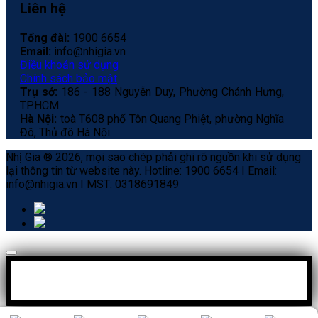
Liên hệ
Tổng đài:
1900 6654
Email:
info@nhigia.vn
Điều khoản sử dụng
Chính sách bảo mật
Trụ sở:
186 - 188 Nguyễn Duy, Phường Chánh Hưng,
TP.HCM.
Hà Nội:
toà T608 phố Tôn Quang Phiệt, phường Nghĩa
Đô, Thủ đô Hà Nội.
Nhị Gia ® 2026, mọi sao chép phải ghi rõ nguồn khi sử dụng
lại thông tin từ website này. Hotline: 1900 6654 I Email:
info@nhigia.vn I MST: 0318691849