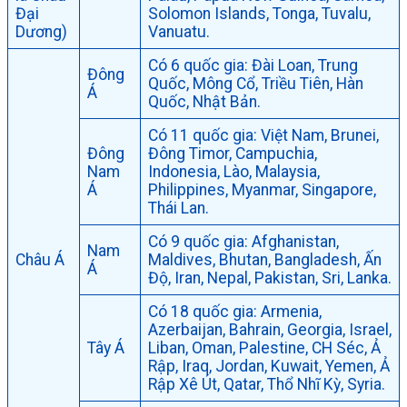
Đại
Solomon Islands, Tonga, Tuvalu,
Dương)
Vanuatu.
Có 6 quốc gia: Đài Loan, Trung
Đông
Quốc, Mông Cổ, Triều Tiên, Hàn
Á
Quốc, Nhật Bản.
Có 11 quốc gia: Việt Nam, Brunei,
Đông
Đông Timor, Campuchia,
Nam
Indonesia, Lào, Malaysia,
Á
Philippines, Myanmar, Singapore,
Thái Lan.
Có 9 quốc gia: Afghanistan,
Nam
Châu Á
Maldives, Bhutan, Bangladesh, Ấn
Á
Độ, Iran, Nepal, Pakistan, Sri, Lanka.
Có 18 quốc gia: Armenia,
Azerbaijan, Bahrain, Georgia, Israel,
Tây Á
Liban, Oman, Palestine, CH Séc, Ả
Rập, Iraq, Jordan, Kuwait, Yemen, Ả
Rập Xê Út, Qatar, Thổ Nhĩ Kỳ, Syria.