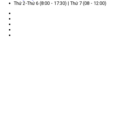
Thứ 2-Thứ 6 (8:00 - 17:30) | Thứ 7 (08 - 12:00)
🏠
Trang chủ
/
Cẩm nang dịch vụ
/
Quy định mới nhất về
visa điện tử Việt Nam (E-visa)