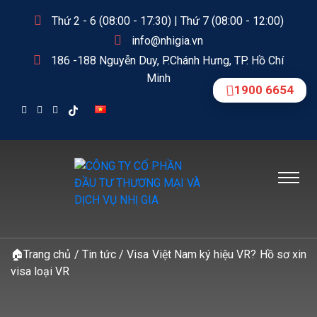
Thứ 2 - 6 (08:00 - 17:30) | Thứ 7 (08:00 - 12:00)
info@nhigia.vn
186 -188 Nguyễn Duy, P.Chánh Hưng, TP. Hồ Chí
Minh
1900 6654
🏠
Trang chủ
/
Tin tức
/
Visa Việt Nam ký hiệu VR? Hồ sơ xin
visa loại VR