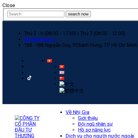
Close
search now
Thứ 2 - 6 (08:00 - 17:30) | Thứ 7 (08:00 - 12:00)
info@nhigia.vn
186 -188 Nguyễn Duy, P.Chánh Hưng, TP. Hồ Chí Minh
Về Nhị Gia
Giới thiệu
Đội ngũ nhân sự
Hồ sơ năng lực
Dịch vụ cho người nước ngoài