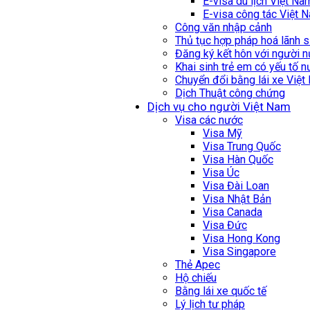
E-visa du lịch Việt Na
E-visa công tác Việt 
Công văn nhập cảnh
Thủ tục hợp pháp hoá lãnh 
Đăng ký kết hôn với người 
Khai sinh trẻ em có yếu tố 
Chuyển đổi bằng lái xe Việ
Dịch Thuật công chứng
Dịch vụ cho người Việt Nam
Visa các nước
Visa Mỹ
Visa Trung Quốc
Visa Hàn Quốc
Visa Úc
Visa Đài Loan
Visa Nhật Bản
Visa Canada
Visa Đức
Visa Hong Kong
Visa Singapore
Thẻ Apec
Hộ chiếu
Bằng lái xe quốc tế
Lý lịch tư pháp