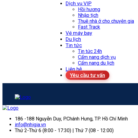
Dịch vụ VIP
Hồi hương
Nhập tịch
Thuê nhà ở cho chuyên gia
Fast Track
Vé máy bay
Du lịch
Tin tức
Tin tức 24h
Cẩm nang dịch vụ
Cẩm nang du lịch
Liên hệ
Yêu cầu tư vấn
186 -188 Nguyễn Duy, P.Chánh Hưng, TP. Hồ Chí Minh
info@nhigia.vn
Thứ 2-Thứ 6 (8:00 - 17:30) | Thứ 7 (08 - 12:00)