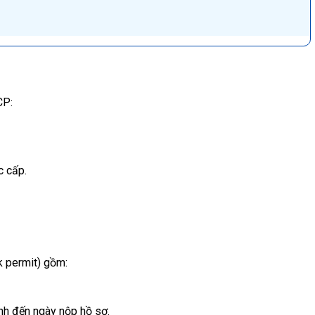
CP:
c cấp.
k permit) gồm:
ính đến ngày nộp hồ sơ.