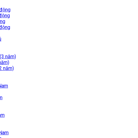
 động
 động
ộng
 động
ú
 (3 năm)
 năm)
(2 năm)
 Nam
am
Nam
 Nam