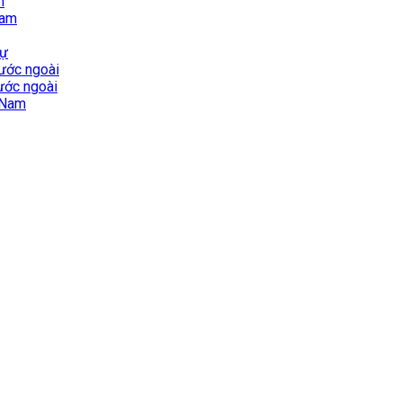
m
Nam
sự
nước ngoài
nước ngoài
t Nam