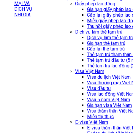
Giấy phép lao động
Gia hạn giấy phép lao
Cấp lại giấy phép lao
Miễn giấy phép lao đ
Thu hồi giấy phép lao
Dịch vụ làm thẻ tạm trú
Dịch vụ làm thẻ tạm tr
Gia hạn thẻ tạm trú
Cấp lại thẻ tạm trú
Thẻ tạm trú thăm thân
Thẻ tạm trú đầu tư (5
Thẻ tạm trú lao động 
Visa Việt Nam
Visa du lịch Việt Nam
Visa thương mại Việt
Visa đầu tư
Visa lao động Việt N
Visa 5 năm Việt Nam
Gia hạn visa Việt Nam
Visa thăm thân Việt 
Miễn thị thực
E-visa Việt Nam
E-visa thăm thân Việt