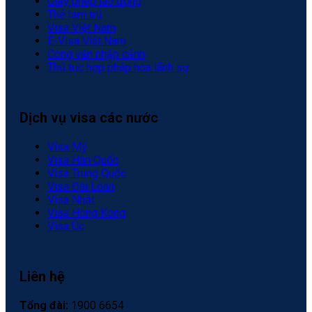
Giấy phép lao động
Thẻ tạm trú
Visa Việt Nam
E-Visa Việt Nam
Công văn nhập cảnh
Thủ tục hợp pháp hóa lãnh sự
Dịch vụ visa các nước
Visa Mỹ
Visa Hàn Quốc
Visa Trung Quốc
Visa Đài Loan
Visa Nhật
Visa Hong Kong
Visa Úc
Liên hệ
Tổng đài:
1900 6654