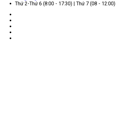
Thứ 2-Thứ 6 (8:00 - 17:30) | Thứ 7 (08 - 12:00)
🏠
Trang chủ
/
Cẩm nang dịch vụ
/
Visa Mỹ đi được
những quốc gia nào?