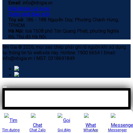
Email:
info@nhigia.vn
Điều khoản sử dụng
Chính sách bảo mật
Trụ sở:
186 - 188 Nguyễn Duy, Phường Chánh Hưng,
TP.HCM.
Hà Nội:
toà T608 phố Tôn Quang Phiệt, phường Nghĩa
Đô, Thủ đô Hà Nội.
Nhị Gia ® 2026, mọi sao chép phải ghi rõ nguồn khi sử dụng
lại thông tin từ website này. Hotline: 1900 6654 I Email:
info@nhigia.vn I MST: 0318691849
Tìm đường
Chat Zalo
Gọi điện
WhatApp
Messenger