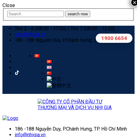
×
Close
search now
Thứ 2 - 6 (08:00 - 17:30) | Thứ 7 (08:00 - 12:00)
info@nhigia.vn
1900 6654
186 -188 Nguyễn Duy, P.Chánh Hưng, TP. Hồ Chí Minh
186 -188 Nguyễn Duy, P.Chánh Hưng, TP. Hồ Chí Minh
info@nhigia.vn