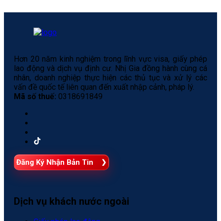
Hơn 20 năm kinh nghiệm trong lĩnh vực visa, giấy phép
lao động và dịch vụ định cư. Nhị Gia đồng hành cùng cá
nhân, doanh nghiệp thực hiện các thủ tục và xử lý các
vấn đề quốc tế liên quan đến xuất nhập cảnh, pháp lý.
Mã số thuế:
0318691849
Đăng Ký Nhận Bản Tin
Dịch vụ khách nước ngoài