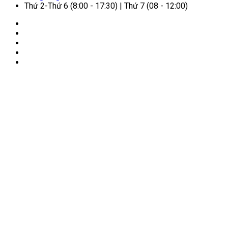
Thứ 2-Thứ 6 (8:00 - 17:30) | Thứ 7 (08 - 12:00)
🏠
Trang chủ
/
Cẩm nang dịch vụ
/
Quy Định Mới Nhất Về
Visa Điện Tử Việt Nam (E-visa) 2026