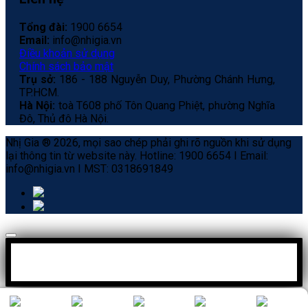
Tổng đài:
1900 6654
Email:
info@nhigia.vn
Điều khoản sử dụng
Chính sách bảo mật
Trụ sở:
186 - 188 Nguyễn Duy, Phường Chánh Hưng,
TP.HCM.
Hà Nội:
toà T608 phố Tôn Quang Phiệt, phường Nghĩa
Đô, Thủ đô Hà Nội.
Nhị Gia ® 2026, mọi sao chép phải ghi rõ nguồn khi sử dụng
lại thông tin từ website này. Hotline: 1900 6654 I Email:
info@nhigia.vn I MST: 0318691849