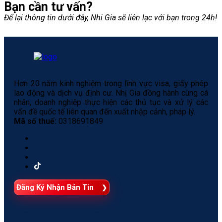
Bạn cần tư vấn?
Để lại thông tin dưới đây, Nhi Gia sẽ liên lạc với bạn trong 24h!
Hơn 20 năm kinh nghiệm trong lĩnh vực visa, giấy phép
lao động và dịch vụ định cư. Nhị Gia đồng hành cùng cá
nhân, doanh nghiệp thực hiện các thủ tục và xử lý các
vấn đề quốc tế liên quan đến xuất nhập cảnh, pháp lý.
Mã số thuế:
0318691849
Đăng Ký Nhận Bản Tin