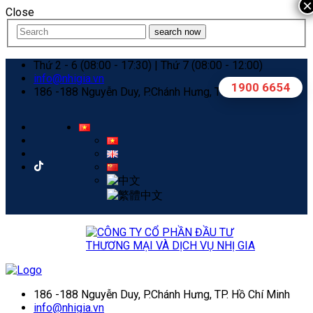
×
Close
search now
Thứ 2 - 6 (08:00 - 17:30) | Thứ 7 (08:00 - 12:00)
info@nhigia.vn
1900 6654
186 -188 Nguyễn Duy, P.Chánh Hưng, TP. Hồ Chí Minh
186 -188 Nguyễn Duy, P.Chánh Hưng, TP. Hồ Chí Minh
info@nhigia.vn