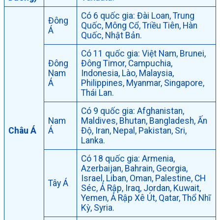
Có 6 quốc gia: Đài Loan, Trung
Đông
Quốc, Mông Cổ, Triều Tiên, Hàn
Á
Quốc, Nhật Bản.
Có 11 quốc gia: Việt Nam, Brunei,
Đông
Đông Timor, Campuchia,
Nam
Indonesia, Lào, Malaysia,
Á
Philippines, Myanmar, Singapore,
Thái Lan.
Có 9 quốc gia: Afghanistan,
Nam
Maldives, Bhutan, Bangladesh, Ấn
Châu Á
Á
Độ, Iran, Nepal, Pakistan, Sri,
Lanka.
Có 18 quốc gia: Armenia,
Azerbaijan, Bahrain, Georgia,
Israel, Liban, Oman, Palestine, CH
Tây Á
Séc, Ả Rập, Iraq, Jordan, Kuwait,
Yemen, Ả Rập Xê Út, Qatar, Thổ Nhĩ
Kỳ, Syria.