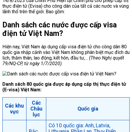
14/8/2023 của Chính Phủ Hiện tại Chính phủ cho phép cấp thị
thực điện tử (Evisa) cho công dân của tất cả các nước và vùng
lãnh thổ trên thế giới. Bao gồm:
Danh sách các nước được cấp visa
điện tử Việt Nam?
Hiện nay, Việt Nam áp dụng cấp visa điện tử cho công dân 80
quốc gia nhập cảnh vào Việt Nam không phân biệt mục đích du
lịch, thăm thân, lao động, kết hôn, đầu tư,…
(Theo Nghị quyết
79/NQ-CP, từ ngày 1/7/2020)
.
Danh sách 80 quốc gia được áp dụng cấp thị thực điện tử
(E-visa) Việt Nam:
Các
Các khu
Châu
Quốc gia
vực
lục
Có 10 quốc gia: Anh, Latvia,
Bắc
Lithuania, Phần Lan, Thuỵ Điển,