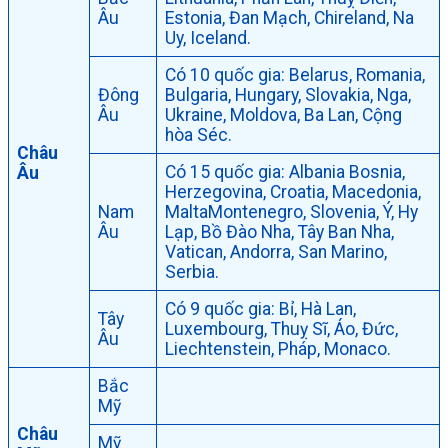
Âu
Estonia, Đan Mạch, Chireland, Na
Uy, Iceland.
Có 10 quốc gia: Belarus, Romania,
Đông
Bulgaria, Hungary, Slovakia, Nga,
Âu
Ukraine, Moldova, Ba Lan, Cộng
hòa Séc.
Châu
Có 15 quốc gia: Albania Bosnia,
Âu
Herzegovina, Croatia, Macedonia,
Nam
MaltaMontenegro, Slovenia, Ý, Hy
Âu
Lạp, Bồ Đào Nha, Tây Ban Nha,
Vatican, Andorra, San Marino,
Serbia.
Có 9 quốc gia: Bỉ, Hà Lan,
Tây
Luxembourg, Thuỵ Sĩ, Áo, Đức,
Âu
Liechtenstein, Pháp, Monaco.
Bắc
Mỹ
Châu
Mỹ