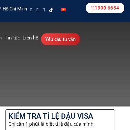
1900 6654
. Hồ Chí Minh
h
Tin tức
Liên hệ
Yêu cầu tư vấn
KIỂM TRA TỈ LỆ ĐẬU VISA
Chỉ cần 1 phút là biết tỉ lệ đậu của mình