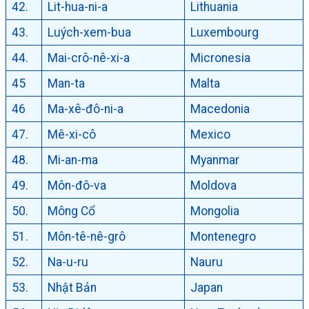
42.
Lit-hua-ni-a
Lithuania
43.
Luých-xem-bua
Luxembourg
44.
Mai-crô-nê-xi-a
Micronesia
45
Man-ta
Malta
46
Ma-xê-đô-ni-a
Macedonia
47.
Mê-xi-cô
Mexico
48.
Mi-an-ma
Myanmar
49.
Môn-đô-va
Moldova
50.
Mông Cổ
Mongolia
51.
Môn-tê-nê-grô
Montenegro
52.
Na-u-ru
Nauru
53.
Nhật Bản
Japan