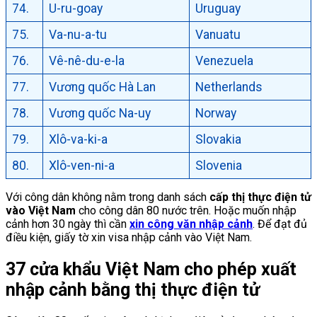
74.
U-ru-goay
Uruguay
75.
Va-nu-a-tu
Vanuatu
76.
Vê-nê-du-e-la
Venezuela
77.
Vương quốc Hà Lan
Netherlands
78.
Vương quốc Na-uy
Norway
79.
Xlô-va-ki-a
Slovakia
80.
Xlô-ven-ni-a
Slovenia
Với công dân không nằm trong danh sách
cấp thị thực điện tử
vào Việt Nam
cho công dân 80 nước trên. Hoặc muốn nhập
cảnh hơn 30 ngày thì cần
xin công văn nhập cảnh
. Để đạt đủ
điều kiện, giấy tờ xin visa nhập cảnh vào Việt Nam.
37 cửa khẩu Việt Nam cho phép xuất
nhập cảnh bằng thị thực điện tử