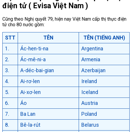
điện tử ( Evisa Việt Nam )
Cũng theo Nghị quyết 79, hiện nay Việt Nam cấp thị thực điện
tử cho 80 nước gồm:
STT
TÊN
TÊN (TIẾNG ANH)
1.
Ác-hen-ti-na
Argentina
2.
Ác-mê-ni-a
Armenia
3.
A-déc-bai-gian
Azerbaijan
4.
Ai-rơ-len
Ireland
5.
Ai-xơ-len
Iceland
6.
Áo
Austria
7.
Ba Lan
Poland
8.
Bê-la-rút
Belarus