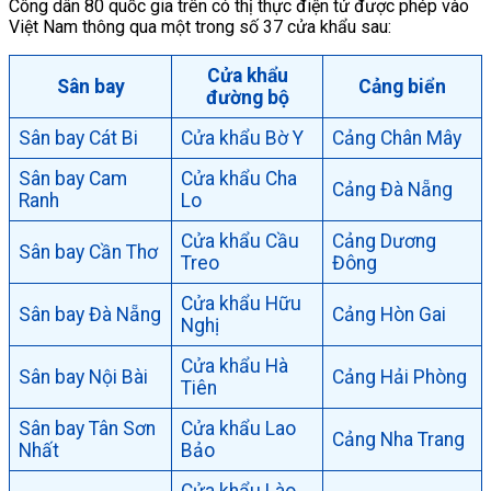
Công dân 80 quốc gia trên có thị thực điện tử được phép vào
Việt Nam thông qua một trong số 37 cửa khẩu sau:
Cửa khẩu
Sân bay
Cảng biển
đường bộ
Sân bay Cát Bi
Cửa khẩu Bờ Y
Cảng Chân Mây
Sân bay Cam
Cửa khẩu Cha
Cảng Đà Nẵng
Ranh
Lo
Cửa khẩu Cầu
Cảng Dương
Sân bay Cần Thơ
Treo
Đông
Cửa khẩu Hữu
Sân bay Đà Nẵng
Cảng Hòn Gai
Nghị
Cửa khẩu Hà
Sân bay Nội Bài
Cảng Hải Phòng
Tiên
Sân bay Tân Sơn
Cửa khẩu Lao
Cảng Nha Trang
Nhất
Bảo