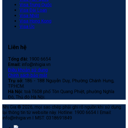
Visa Trung Quốc
Visa Đài Loan
Visa Nhật
Visa Hong Kong
Visa Úc
Liên hệ
Tổng đài:
1900 6654
Email:
info@nhigia.vn
Điều khoản sử dụng
Chính sách bảo mật
Trụ sở:
186 - 188 Nguyễn Duy, Phường Chánh Hưng,
TP.HCM.
Hà Nội:
toà T608 phố Tôn Quang Phiệt, phường Nghĩa
Đô, Thủ đô Hà Nội.
Nhị Gia ® 2026, mọi sao chép phải ghi rõ nguồn khi sử dụng
lại thông tin từ website này. Hotline: 1900 6654 I Email:
info@nhigia.vn I MST: 0318691849