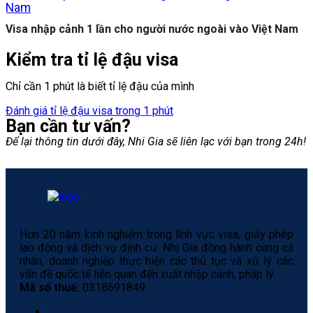
Visa nhập cảnh 1 lần cho người nước ngoài vào Việt Nam
Kiểm tra tỉ lệ đậu visa
Chỉ cần 1 phút là biết tỉ lệ đậu của mình
Đánh giá tỉ lệ đậu visa trong 1 phút
Bạn cần tư vấn?
Để lại thông tin dưới đây, Nhi Gia sẽ liên lạc với bạn trong 24h!
Hơn 20 năm kinh nghiệm trong lĩnh vực visa, giấy phép
lao động và dịch vụ định cư. Nhị Gia đồng hành cùng cá
nhân, doanh nghiệp thực hiện các thủ tục và xử lý các
vấn đề quốc tế liên quan đến xuất nhập cảnh, pháp lý.
Mã số thuế:
0318691849