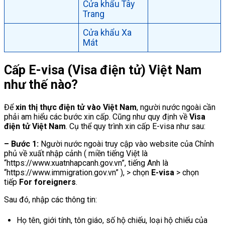
Cửa khẩu Tây
Trang
Cửa khẩu Xa
Mát
Cấp E-visa (Visa điện tử) Việt Nam
như thế nào?
Để
xin thị thực điện tử vào Việt Nam
, người nước ngoài cần
phải am hiểu các bước xin cấp. Cũng như quy định về
Visa
điện tử Việt Nam
. Cụ thể quy trình xin cấp E-visa như sau:
– Bước 1:
Người nước ngoài truy cập vào website của Chỉnh
phủ về xuất nhập cảnh ( miền tiếng Việt là
“https://www.xuatnhapcanh.gov.vn”, tiếng Anh là
“https://www.immigration.gov.vn” ), > chọn
E-visa
> chọn
tiếp
For foreigners
.
Sau đó, nhập các thông tin:
Họ tên, giới tính, tôn giáo, số hộ chiếu, loại hộ chiếu của