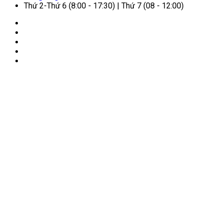
Thứ 2-Thứ 6 (8:00 - 17:30) | Thứ 7 (08 - 12:00)
🏠
Trang chủ
/
Cẩm nang dịch vụ
/
Thị thực điện tử là gì?
Quy định cấp thị thực điện tử cho người nước ngoài