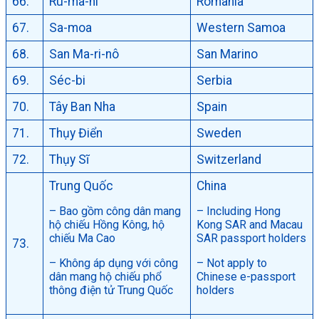
66.
Ru-ma-ni
Romania
67.
Sa-moa
Western Samoa
68.
San Ma-ri-nô
San Marino
69.
Séc-bi
Serbia
70.
Tây Ban Nha
Spain
71.
Thụy Điển
Sweden
72.
Thụy Sĩ
Switzerland
Trung Quốc
China
– Bao gồm công dân mang
– Including Hong
hộ chiếu Hồng Kông, hộ
Kong SAR and Macau
chiếu Ma Cao
SAR passport holders
73.
– Không áp dụng với công
– Not apply to
dân mang hộ chiếu phổ
Chinese e-passport
thông điện tử Trung Quốc
holders