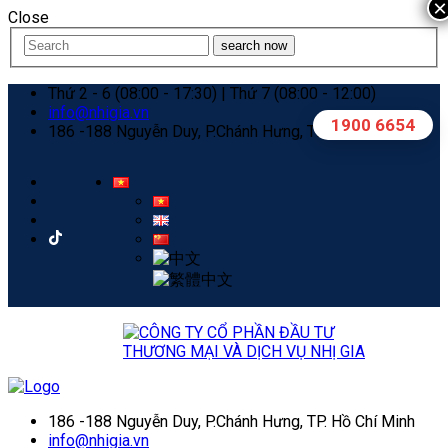
×
Close
search now
Thứ 2 - 6 (08:00 - 17:30) | Thứ 7 (08:00 - 12:00)
info@nhigia.vn
1900 6654
186 -188 Nguyễn Duy, P.Chánh Hưng, TP. Hồ Chí Minh
186 -188 Nguyễn Duy, P.Chánh Hưng, TP. Hồ Chí Minh
info@nhigia.vn