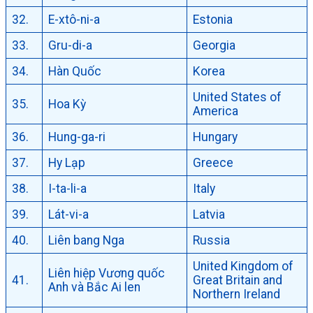
32.
E-xtô-ni-a
Estonia
33.
Gru-di-a
Georgia
34.
Hàn Quốc
Korea
United States of
35.
Hoa Kỳ
America
36.
Hung-ga-ri
Hungary
37.
Hy Lạp
Greece
38.
I-ta-li-a
Italy
39.
Lát-vi-a
Latvia
40.
Liên bang Nga
Russia
United Kingdom of
Liên hiệp Vương quốc
41.
Great Britain and
Anh và Bắc Ai len
Northern Ireland