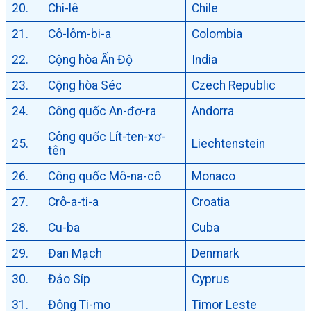
20.
Chi-lê
Chile
21.
Cô-lôm-bi-a
Colombia
22.
Cộng hòa Ấn Độ
India
23.
Cộng hòa Séc
Czech Republic
24.
Công quốc An-đơ-ra
Andorra
Công quốc Lít-ten-xơ-
25.
Liechtenstein
tên
26.
Công quốc Mô-na-cô
Monaco
27.
Crô-a-ti-a
Croatia
28.
Cu-ba
Cuba
29.
Đan Mạch
Denmark
30.
Đảo Síp
Cyprus
31.
Đông Ti-mo
Timor Leste