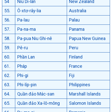
54
Niu Di-lân
New Zealand
55.
Ô-xtơ-rây-lia
Australia
56.
Pa-lau
Palau
57.
Pa-na-ma
Panama
58.
Pa-pua Niu Ghi-nê
Papua New Guinea
59.
Pê-ru
Peru
60.
Phần Lan
Finland
61.
Pháp
France
62.
Phi-gi
Fiji
63.
Phi-líp-pin
Philippines
64.
Quần đảo Mác-san
Marshall Islands
65.
Quần đảo Xa-lô-mông
Salomon Islands